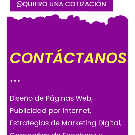
QUIERO UNA COTIZACIÓN
UNICORNIO, Agencia de Marketing Digital en Lima Perú – Marketing por Google y Redes sociales, Youtube, Instagram. Diseño de Páginas web, tiendas online. Asesorías en marketing digital.
CONTÁCTANOS
...
Diseño de Páginas Web,
Publicidad por Internet,
Estrategias de Marketing Digital,